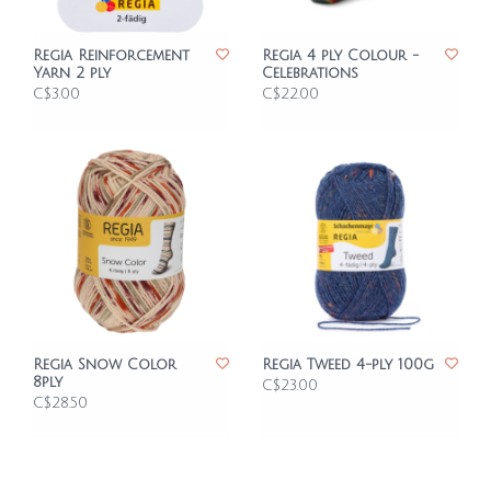
Regia Reinforcement
Regia 4 ply Colour -
Yarn 2 ply
Celebrations
C$3.00
C$22.00
Regia Snow Color
Regia Tweed 4-ply 100g
8ply
C$23.00
C$28.50