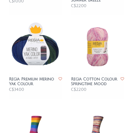
Summer Breeze
C$10.00
C$22.00
Regia Premium Merino
Regia Cotton Colour
Yak Colour
Springtime Mood
C$34.00
C$22.00