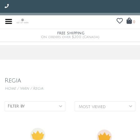
0
FREE SHIPPING
On orders over $200 (Canada)
Regia
Home
/
Yarn
/
Regia
Filter by