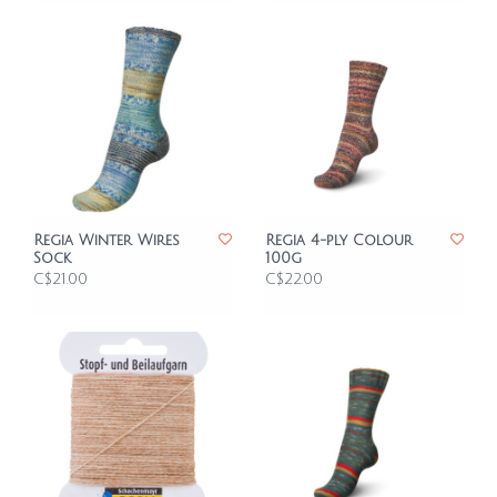
Regia Winter Wires
Regia 4-ply Colour
Sock
100g
C$21.00
C$22.00